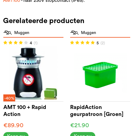
AMT100
- naar 230V stopcontact (IP65).
Gerelateerde producten
Muggen
Muggen
4
(1)
5
(2)
-40%
AMT 100 + Rapid
RapidAction
Action
geurpatroon [Groen]
€89.90
€21.90