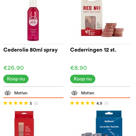
Cederolie 80ml spray
Cederringen 12 st.
€26.90
€8.90
Koop nu
Koop nu
Motten
Motten
5
(3)
4.9
(7)