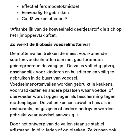
Effectief feromoonlokmiddel
Eenvoudig te gebruiken
Ca. 12 weken effectief*
*Afhankelijk van de hoeveelheid deeltjes/stof die zich op
het lijmoppervlak afzet.
Zo werkt de Biobasis voedselmottenval
De mottenvallen trekken de meest voorkomende
soorten voedselmotten aan met geurferomoon
geïntegreerd in de vanglijm. De val is volledig gifvrij,
onschadelijk voor kinderen en huisdieren en veilig te
gebruiken in de buurt van voedsel.
Voedselmenottenvallen worden gebruikt in keukens,
voorraadkasten en andere plaatsen waar voedsel of
diervoeder wordt opgeslagen als bescherming tegen
mottenplagen. De vallen kunnen zowel in huis als in
restaurants, magazijnen of andere bedrijven worden
gebruikt waar voedsel aanwezig is.
Door het ontwerp van de vallen staan ze stabiel
vrijstaand, in bijv. laden of op planken. Ze kunnen ook