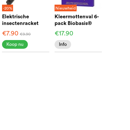
-20%
Nieuwheid
Elektrische
Kleermottenval 6-
insectenracket
pack Biobasis®
€7.90
€17.90
€9.90
Koop nu
Info