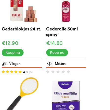
Cederblokjes 24 st.
Cederolie 30ml
spray
€12.90
€14.80
Koop nu
Koop nu
Vliegen
Motten
4.8
(5)