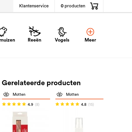
0
producten
Klantenservice
muizen
Reeën
Vogels
Meer
Gerelateerde producten
Motten
Motten
4.9
(8)
4.8
(15)