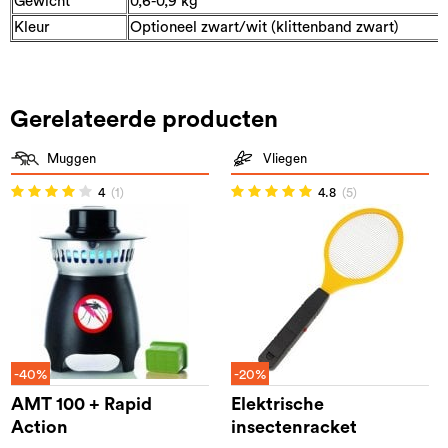
Gewicht
0,6-0,9 kg
Kleur
Optioneel zwart/wit (klittenband zwart)
Gerelateerde producten
Muggen
Vliegen
4
(1)
4.8
(5)
-40%
-20%
AMT 100 + Rapid
Elektrische
Action
insectenracket