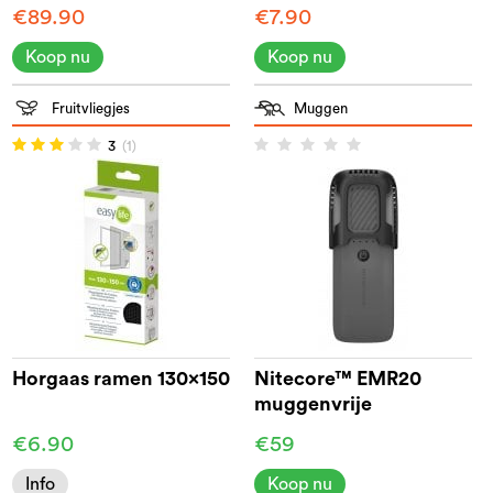
€89.90
€7.90
Koop nu
Koop nu
Fruitvliegjes
Muggen
3
(1)
Horgaas ramen 130x150
Nitecore™ EMR20
muggenvrije
beschermingszone
€6.90
€59
Info
Koop nu