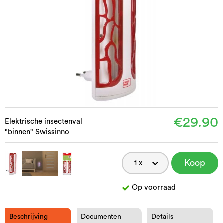
€29.90
Elektrische insectenval
"binnen" Swissinno
Koop
nu
Op voorraad
Beschrijving
Documenten
Details