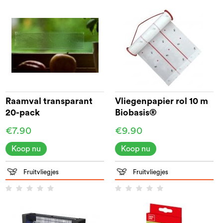
Raamval transparant
Vliegenpapier rol 10 m
20-pack
Biobasis®
€7.90
€9.90
Koop nu
Koop nu
Fruitvliegjes
Fruitvliegjes