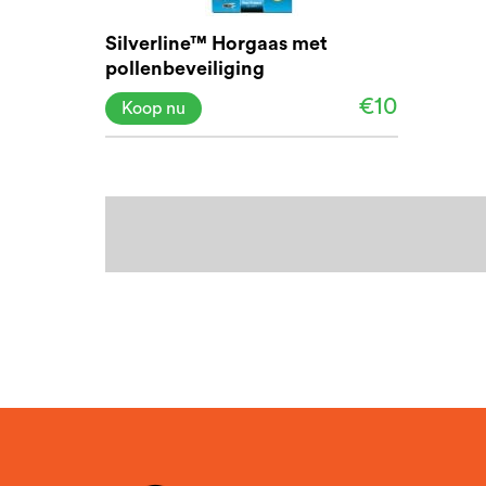
Silverline™ Horgaas met
pollenbeveiliging
€10
Koop nu