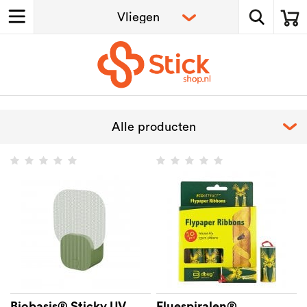
Biobasis® Sticky UV
Fluespiralen®