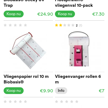
Trap
vliegenval 10-pack
€24.90
€7.30
Koop nu
Koop nu
2
(1)
Vliegenpapier rol 10 m
Vliegenvanger rollen 6
Biobasis®
m
€9.90
€7
Koop nu
Info