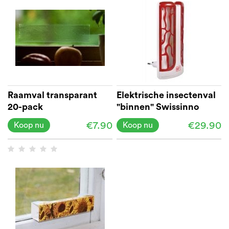
Raamval transparant
Elektrische insectenval
20-pack
"binnen" Swissinno
€7.90
€29.90
Koop nu
Koop nu