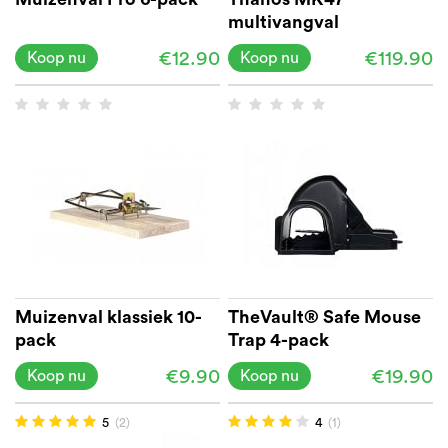
multivangval
€12.90
€119.90
Koop nu
Koop nu
Muizenval klassiek 10-
TheVault® Safe Mouse
pack
Trap 4-pack
€9.90
€19.90
Koop nu
Koop nu
5
(2)
4
(1)