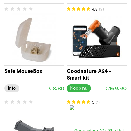
4.8
(9)
Safe MouseBox
Goodnature A24 -
Smart kit
€8.80
€169.90
Info
Koop nu
5
(1)