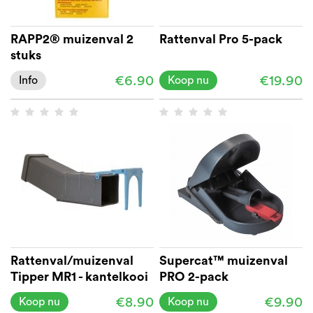
RAPP2® muizenval 2
Rattenval Pro 5-pack
stuks
€6.90
€19.90
Info
Koop nu
Rattenval/muizenval
Supercat™ muizenval
Tipper MR1 - kantelkooi
PRO 2-pack
€8.90
€9.90
Koop nu
Koop nu