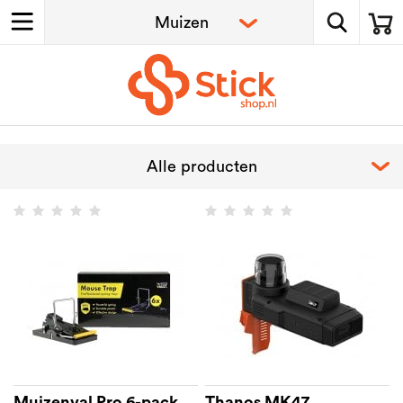
Muizenval Pro 6-pack
Thanos MK47