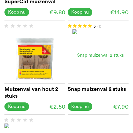
SuperCat muizenval
€9.80
€14.90
Koop nu
Koop nu
5
(1)
Muizenval van hout 2
Snap muizenval 2 stuks
stuks
€2.50
€7.90
Koop nu
Koop nu