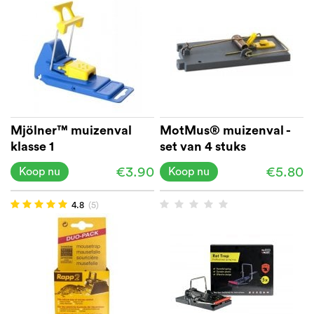
Mjölner™ muizenval
MotMus® muizenval -
klasse 1
set van 4 stuks
€3.90
€5.80
Koop nu
Koop nu
4.8
(5)