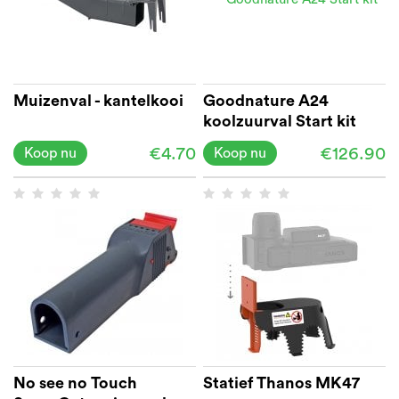
Muizenval - kantelkooi
Goodnature A24
koolzuurval Start kit
€4.70
€126.90
Koop nu
Koop nu
No see no Touch
Statief Thanos MK47