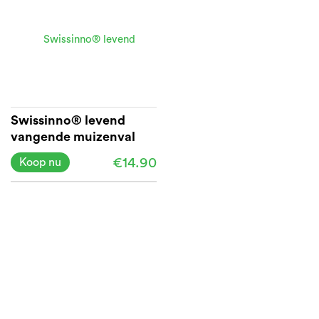
Swissinno® levend
vangende muizenval
€14.90
Koop nu