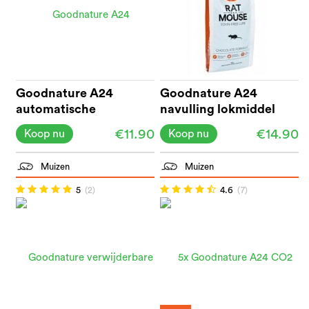
Goodnature A24
Goodnature A24
automatische
navulling lokmiddel
lokmiddelpomp 55 g
200g
€11.90
€14.90
Koop nu
Koop nu
Muizen
Muizen
5
(2)
4.6
(7)