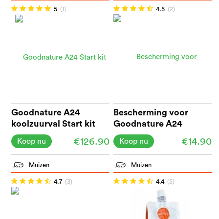
5
(1)
4.5
(2)
Goodnature A24
Bescherming voor
koolzuurval Start kit
Goodnature A24
€126.90
€14.90
Koop nu
Koop nu
Muizen
Muizen
4.7
(3)
4.4
(5)