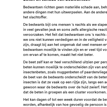
Bedwantsen richten geen materiële schade aan, beh
andere dingen met hun uitwerpselen. Aan de andere 
het slachtoffer.
De bedwants bijt ons mensen 's nachts als we slape
in veel gevallen jeuk en soms zelfs allergische reac
veroorzaken. Het feit dat bedwantsen ons 's nachts 
we ons niet kunnen verdedigen en in de veiligheid 
zijn, draagt bij aan het ongemak dat veel mensen er
bedwantsen moeilijk te vinden zijn en er veel tijd vo
om ervan af te komen, maakt het niet beter.
De beet zelf kan er heel verschillend uitzien per pe
beten kunnen moeilijk te onderscheiden zijn van an
insectenbeten, zoals muggenbeten of paardenvlieg
de beet van de bedwants onderscheidt van de bete
insecten is dat ze vaak op een rijtje zijn, langs een a
gewoon waar de bedwants over de huid zwierf. Het
dat de beten in groepen als een cluster voorkomen.
Het kan dagen of tot een week duren voordat de be
worden, afhankelijk van hoe gevoelig de persoon is