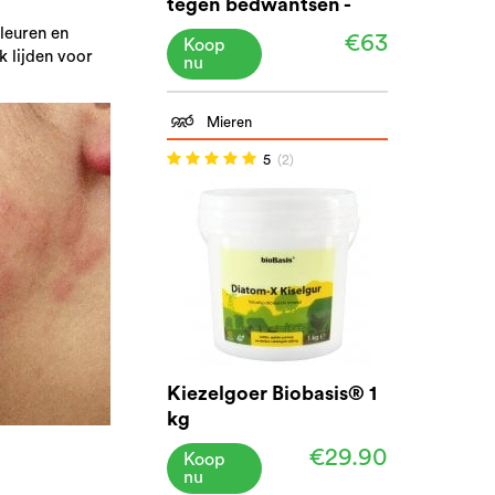
tegen bedwantsen -
Biobasis®
leuren en
€63
Koop
 lijden voor
nu
Mieren
5
(2)
Kiezelgoer Biobasis® 1
kg
€29.90
Koop
nu