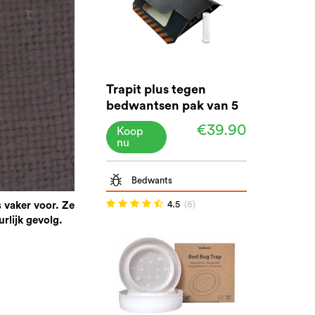
Trapit plus tegen
bedwantsen pak van 5
stuks
€39.90
Koop
nu
Bedwants
4.5
(6)
 vaker voor. Ze
rlijk gevolg.