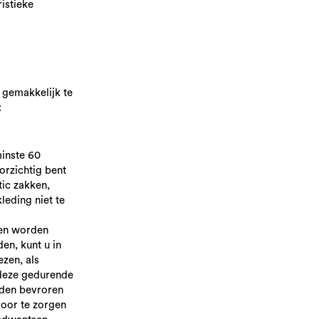
istieke
 gemakkelijk te
:
minste 60
orzichtig bent
ic zakken,
leding niet te
nen worden
en, kunt u in
ezen, als
 deze gedurende
den bevroren
voor te zorgen