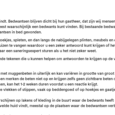
ndt. Bedwantsen blijven dicht bij hun gastheer, dat zijn wij mensen,
meest waarschijnlijk een bedwants kunt vinden. Bij bestaande bed
wantsen in bed gevonden.
ekjes, spleten, en dan langs de nabijgelegen plinten, meubels en d
luizen te vangen waardoor u een zeker antwoord kunt krijgen of h
naar een saneringsexpert sturen als u het niet zeker weet.
lende tekenen die u kunnen helpen om antwoorden te krijgen op de 
met muggenbeten in uiterlijk en kan variëren in grootte van groot
n merken de beten niet op en krijgen zelfs geen zichtbare beten 
n, kan het 1-2 weken duren voordat u een reactie krijgt.
te vlekken of stippen, vaak op beddengoed of op hoekjes en gaatje
schijnen op lakens of kleding in de buurt waar de bedwants heeft
ervelde huid vindt, meestal op de plaatsen waar de bedwantsen verbl