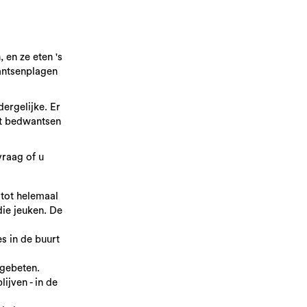
 en ze eten 's
wantsenplagen
ergelijke. Er
et bedwantsen
vraag of u
 tot helemaal
die jeuken. De
s in de buurt
 gebeten.
ijven - in de