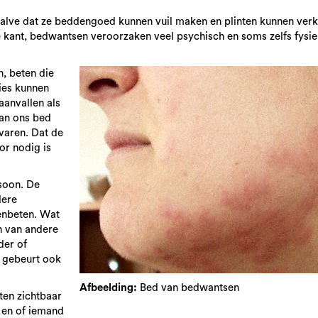
alve dat ze beddengoed kunnen vuil maken en plinten kunnen verk
kant, bedwantsen veroorzaken veel psychisch en soms zelfs fysiek
n, beten die
ties kunnen
aanvallen als
van ons bed
varen. Dat de
or nodig is
rsoon. De
dere
enbeten. Wat
n van andere
der of
 gebeurt ook
Afbeelding:
Bed van bedwantsen
ten zichtbaar
 en of iemand