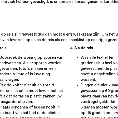
s die zich hebben gevestigd, is er soms een onaangename, karakter
p reis zjjn geweest dus dan moet u erg waakzaam zijn. Om het u
n tevoren, op en na de reis als een checklist op een rijtje gezet
reis
3. Na de reis
Doorzoek de woning op sporen van
Was alle textiel ten 
bedwantsen. Als er sporen worden
graden (als u heel vo
gevonden, foto 's maken en een
geweest met de plast
andere ruimte of huisvesting
hoeft u ongebruikte k
aanvragen.
wassen).
Pak de koffer niet uit en spreid
Dingen die niet kun
kleren niet uit, u moet leven met het
gewassen op 60 grad
feit dat de tas en plastic zakken uw
plaats daarvan bevri
reisgarderobe zijn.
vuistregel geldt dat
Plaats schoenen of tassen nooit in
3 dagen moeten wor
de buurt van het bed of de plinten,
op -18 graden om er