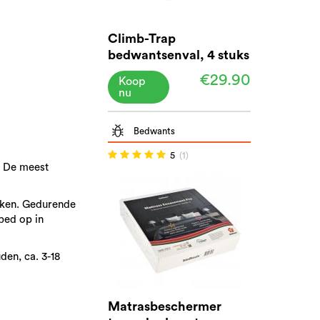
Climb-Trap
bedwantsenval, 4 stuks
€29.90
Koop
nu
Bedwants
5
(1)
r. De meest
inken. Gedurende
bed op in
uden,
ca. 3-18
Matrasbeschermer