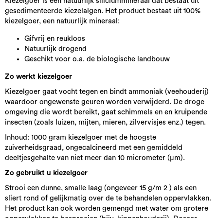
Kiezelgoer is een natuurlijk siliciummineraal dat bestaat uit
gesedimenteerde kiezelalgen. Het product bestaat uit 100%
kiezelgoer, een natuurlijk mineraal:
Gifvrij en reukloos
Natuurlijk drogend
Geschikt voor o.a. de biologische landbouw
Zo werkt kiezelgoer
Kiezelgoer gaat vocht tegen en bindt ammoniak (veehouderij)
waardoor ongewenste geuren worden verwijderd. De droge
omgeving die wordt bereikt, gaat schimmels en en kruipende
insecten (zoals luizen, mijten, mieren, zilvervisjes enz.) tegen.
Inhoud: 1000 gram kiezelgoer met de hoogste
zuiverheidsgraad, ongecalcineerd met een gemiddeld
deeltjesgehalte van niet meer dan 10 micrometer (µm).
Zo gebruikt u kiezelgoer
Strooi een dunne, smalle laag (ongeveer 15 g/m 2 ) als een
sliert rond of gelijkmatig over de te behandelen oppervlakken.
Het product kan ook worden gemengd met water om grotere