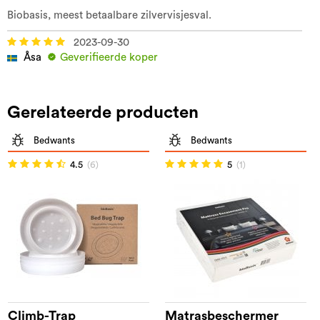
Biobasis, meest betaalbare zilvervisjesval.
2023-09-30
Åsa
Geverifieerde koper
Gerelateerde producten
Bedwants
Bedwants
4.5
(6)
5
(1)
Climb-Trap
Matrasbeschermer