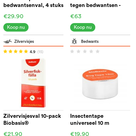
bedwantsenval, 4 stuks
tegen bedwantsen -
Biobasis®
€29.90
€63
Koop nu
Koop nu
Zilvervisjes
Bedwants
4.9
(15)
Zilvervisjesval 10-pack
Insectentape
Biobasis®
universeel 10 m
Biobasis®
€21.90
€19.90